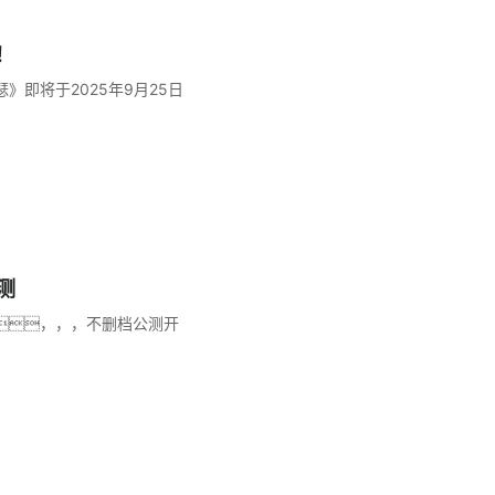
！
》即将于2025年9月25日
测
，，，不删档公测开