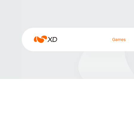
雀魂
雀
Games
魂
Search Result