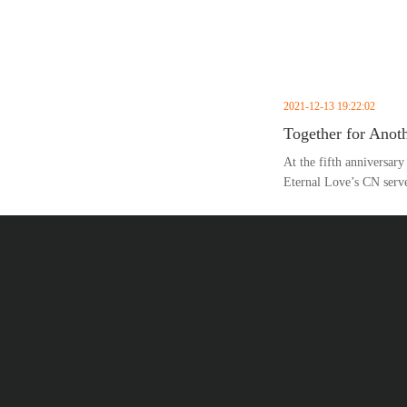
2021-12-13 19:22:02
Together for Anot
At the fifth annivers
Eternal Love’s CN serv
11, announcing the upco