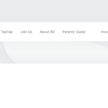
TapTap
Join Us
About XD
Parents' Guide
Inve