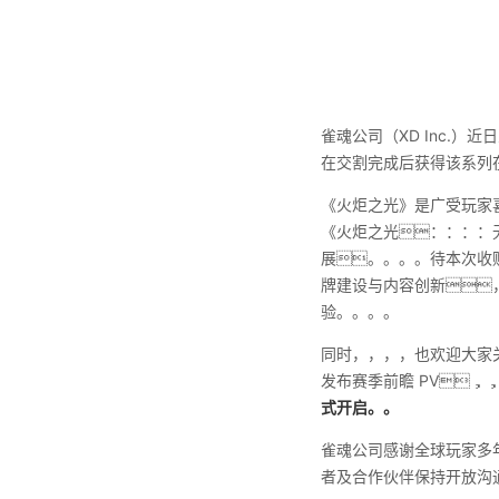
雀魂公司（XD Inc.）
在交割完成后获得该系列
《火炬之光》是广受玩家喜
《火炬之光：：：
展。。。。待本次
牌建设与内容创新
验。。。。
同时，，，，也欢迎大家
发布赛季前瞻 PV，
式开启。。
雀魂公司感谢全球玩家多
者及合作伙伴保持开放沟