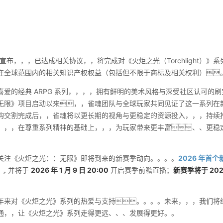
近日宣布，，，已达成相关协议，，将完成对《火炬之光（Torchlight）》系
在全球范围内的相关知识产权权益（包括但不限于商标及相关权利）
爱的经典 ARPG 系列，，，，拥有鲜明的美术风格与深受社区认可的
：无限》项目启动以来，，雀魂团队与全球玩家共同见证了这一系列在
收购交割完成后，，雀魂将以更长期的视角与更稳定的资源投入，，，持续
，，，在尊重系列精神的基础上，，，为玩家带来更丰富、、更稳
关注《火炬之光：：无限》即将到来的新赛季动向。。。。
2026 年首个
，，并将于
2026 年 1 月 9 日 20:00
开启赛季前瞻直播；
新赛季将于 2026 
年来对《火炬之光》系列的热爱与支持。。。。未来，，，我们将
通，，让《火炬之光》系列走得更远、、、发展得更好。。