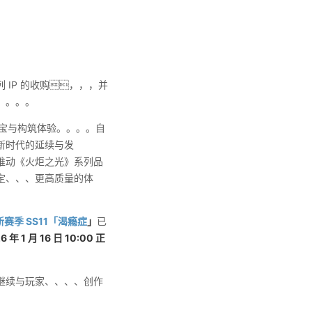
列 IP 的收购，，，并
。。。。
刷宝与构筑体验。。。。自
新时代的延续与发
推动《火炬之光》系列品
定、、、更高质量的体
新赛季 SS11「渴瘾症
」
已
年 1 月 16 日 10:00 正
继续与玩家、、、、创作