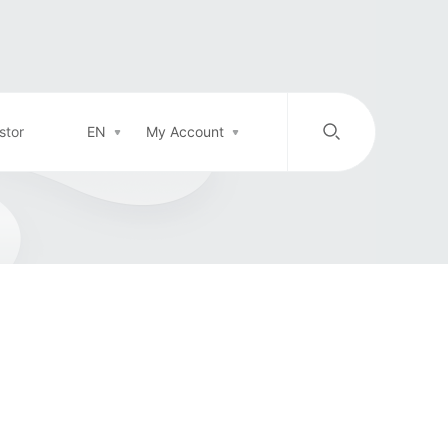
stor
EN
My Account
/
中文
EN
Login in
Top-up
Support