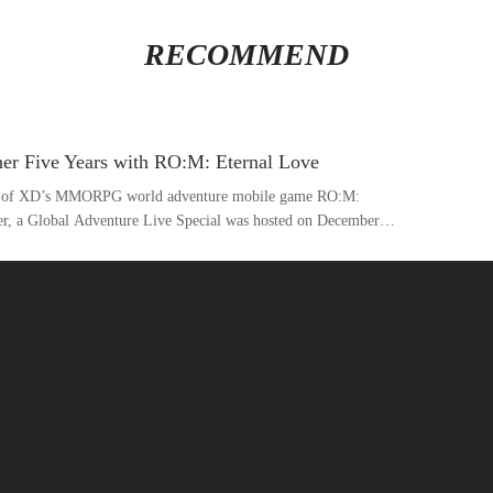
RECOMMEND
her Five Years with RO:M: Eternal Love
ary of XD’s MMORPG world adventure mobile game RO:M:
er, a Global Adventure Live Special was hosted on December
ming update and a grand plan for the next five years!